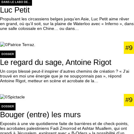
DANS LE LABO DE...
Luc Petit
Propulsant les circassiens belges jusqu’en Asie, Luc Petit aime rêver
en grand, où qu’il soit, sur la plaine de Waterloo avec « Inferno », dans
une salle colossale en Chine… ou dans…
#9
DOSSIER
Le regard du sage, Antoine Rigot
Un corps blessé peut-il inspirer d’autres chemins de création ? « J’ai
trouvé en moi une énergie que je ne soupçonnais pas », répond
Antoine Rigot, metteur en scène et acrobate de la…
#9
DOSSIER
Bouger (entre) les murs
Exposés à une vie quotidienne faite de barrières et de check-points,
les acrobates palestiniens Fadi Zmorrod et Ashtar Muallem, qui ont
grandi à Jérusalem, explorent avec « B-Oders » la possibilité d’un…