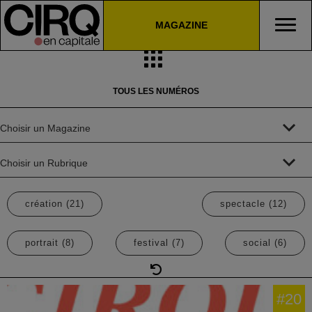
MAGAZINE
TOUS LES NUMÉROS
création
(21)
spectacle
(12)
portrait
(8)
festival
(7)
social
(6)
RÉINITIALISER LES FILT
#20