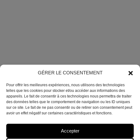
GÉRER LE CONSENTEMENT
Pour offrir les meilleures expériences, nous utilisons des technologies
telles que les cookies pour stocker et/ou accéder aux informations des
appareils. Le fait de consentir à ces technologies nous permettra de traiter
des données telles que le comportement de navigation ou les ID uniques
C!RQ EN CAPITALE EST UN PROJET INITIÉ ET PORTÉ PAR UP – CIRCUS &
PERFORMING ARTS [
ALORS ESPACE CATASTROPHE
],
CENTRE
sur ce site. Le fait de ne pas consentir ou de retirer son consentement peut
INTERNATIONAL DE CRÉATION DES ARTS DU CIRQUE
avoir un effet négatif sur certaines caractéristiques et fonctions.
A PROPOS
Accepter