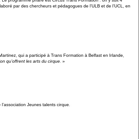
. Le programme phare est Circus Trans Formation : on y suit 4
élaboré par des chercheurs et pédagogues de l’ULB et de l’UCL, en
artinez, qui a participé à Trans Formation à Belfast en Irlande,
ion qu’offrent
les arts du cirque.
»
l’association Jeunes talents cirque.