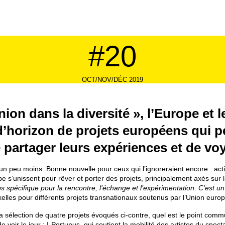
#20
OCT/NOV/DÉC 2019
ion dans la diversité », l’Europe et l
 d’horizon de projets européens qui p
 partager leurs expériences et de vo
 peu moins. Bonne nouvelle pour ceux qui l’ignoreraient encore : activ
e s’unissent pour rêver et porter des projets, principalement axés sur l
 spécifique pour la rencontre, l’échange et l’expérimentation.
C’est un
xelles pour différents projets transnationaux soutenus par l’Union euro
sélection de quatre projets évoqués ci-contre, quel est le point commun
 voir le jour : I-Portunus, qui soutient la mobilité des artistes du spect