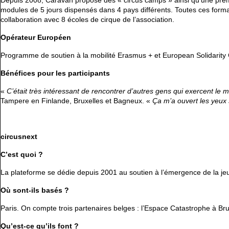
Depuis 2008, Caravan propose des « circus camps » ainsi qu’une premi
modules de 5 jours dispensés dans 4 pays différents. Toutes ces forma
collaboration avec 8 écoles de cirque de l’association.
Opérateur Européen
Programme de soutien à la mobilité Erasmus + et European Solidarity 
Bénéfices pour les participants
«
C’était très intéressant de rencontrer d’autres gens qui exercent l
Tampere en Finlande, Bruxelles et Bagneux. «
Ça m’a ouvert
les yeux 
circusnext
C’est quoi ?
La plateforme se dédie depuis 2001 au soutien à l’émergence de la jeun
Où sont-ils basés ?
Paris. On compte trois partenaires belges : l’Espace Catastrophe à Br
Qu’est-ce qu’ils font ?