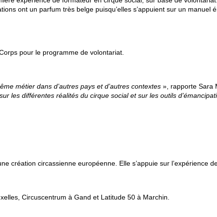
ère expérience de formateur en cirque social, sur base de volontariat
tions ont un parfum très belge puisqu’elles s’appuient sur un manuel 
Corps pour le programme de volontariat.
e même métier dans
d’autres pays et d’autres contextes
», rapporte Sara M
sur les différentes réalités du cirque social et sur les outils d’émancipat
e création circassienne européenne. Elle s’appuie sur l’expérience de 
uxelles, Circuscentrum à Gand et Latitude 50 à Marchin.