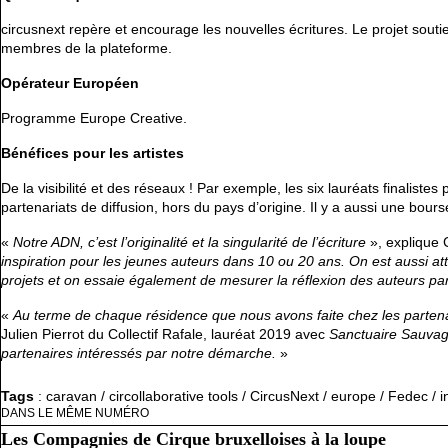
circusnext repère et encourage les nouvelles écritures. Le projet sou
membres de la plateforme.
Opérateur Européen
Programme Europe Creative.
Bénéfices pour les artistes
De la visibilité et des réseaux ! Par exemple, les six lauréats finalist
partenariats de diffusion, hors du pays d’origine. Il y a aussi une bou
«
Notre ADN, c’est l’originalité et la singularité de l’écriture
», explique C
inspiration pour les jeunes auteurs dans 10 ou 20 ans. On
est aussi at
projets et on essaie également de mesurer la réflexion des auteurs pa
«
Au terme de chaque résidence que nous avons faite chez les parten
Julien Pierrot du Collectif Rafale, lauréat 2019 avec
Sanctuaire
Sauva
partenaires intéressés par notre démarche.
»
Tags
:
caravan
/
circollaborative tools
/
CircusNext
/
europe
/
Fedec
/
i
DANS LE MÊME NUMÉRO
Les Compagnies de Cirque bruxelloises à la loupe