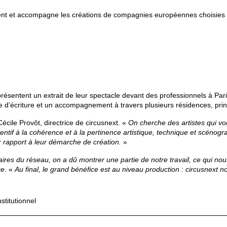
tient et accompagne les créations de compagnies européennes choisies 
es présentent un extrait de leur spectacle devant des professionnels à Pa
rse d’écriture et un accompagnement à travers plusieurs résidences, pri
écile Provôt, directrice de circusnext. «
On cherche des artistes qui vo
tentif à la cohérence et à la pertinence artistique, technique et scénog
r rapport à leur
démarche de création.
»
aires du réseau, on a dû
montrer une partie de notre travail, ce qui n
ge
. «
Au final, le grand bénéfice est au niveau production : circusnext 
nstitutionnel