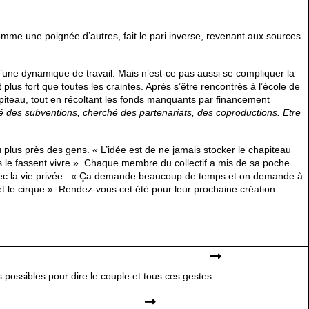
comme une poignée d’autres, fait le pari inverse, revenant aux sources
r d’une dynamique de travail. Mais n’est-ce pas aussi se compliquer la
t plus fort que toutes les craintes. Après s’être rencontrés à l’école de
hapiteau, tout en récoltant les fonds manquants par financement
 des subventions, cherché des partenariats, des coproductions. Etre
u plus près des gens. « L’idée est de ne jamais stocker le chapiteau
s le fassent vivre ». Chaque membre du collectif a mis de sa poche
r avec la vie privée : « Ça demande beaucoup de temps et on demande à
et le cirque ». Rendez-vous cet été pour leur prochaine création –
s possibles pour dire le couple et tous ces gestes…