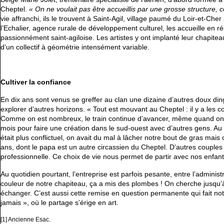
Cheptel.
« On ne voulait pas être accueillis par une grosse structure, 
vie affranchi, ils le trouvent à Saint-Agil, village paumé du Loir-et-Che
l’Echalier, agence rurale de développement culturel, les accueille en rés
passionnément saint-agiloise. Les artistes y ont implanté leur chapiteau
d’un collectif à géométrie intensément variable.
Cultiver la confiance
En dix ans sont venus se greffer au clan une dizaine d’autres doux ding
explorer d’autres horizons. « Tout est mouvant au Cheptel : il y a l
Comme on est nombreux, le train continue d’avancer, même quand on n’
mois pour faire une création dans le sud-ouest avec d’autres gens. Au 
était plus conflictuel, on avait du mal à lâcher notre bout de gras mais
ans, dont le papa est un autre circassien du Cheptel. D’autres couples se
professionnelle. Ce choix de vie nous permet de partir avec nos enfan
Au quotidien pourtant, l’entreprise est parfois pesante, entre l’adminis
couleur de notre chapiteau, ça a mis des plombes ! On cherche jusqu’à
échanger. C’est aussi cette remise en question permanente qui fait n
jamais », où le partage s’érige en art.
[1]
Ancienne Esac.