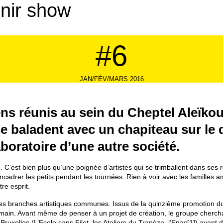
enir show
#6
JAN/FÉV/MARS 2016
ens réunis au sein du Cheptel Aleïkou
e baladent avec un chapiteau sur le d
aboratoire d’une autre société.
 C’est bien plus qu’une poignée d’artistes qui se trimballent dans ses
adrer les petits pendant les tournées. Rien à voir avec les familles amb
re esprit.
ade des branches artistiques communes. Issus de la quinzième promoti
 humain. Avant même de penser à un projet de création, le groupe chercha
Bruxelles (L’Ecole sans Filet, les Ateliers du Trapèze, l’Enac
[1]
) avant 