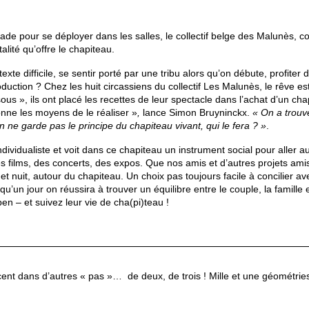
made pour se déployer dans les salles, le collectif belge des Malunès, 
lité qu’offre le chapiteau.
exte difficile, se sentir porté par une tribu alors qu’on débute, profite
roduction ? Chez les huit circassiens du collectif Les Malunès, le rêve es
ous », ils ont placé les recettes de leur spectacle dans l’achat d’un c
donne les moyens de le réaliser »
,
lance Simon Bruyninckx.
« On a trouvé
on ne garde pas le principe du chapiteau vivant, qui le fera ? »
.
ndividualiste et voit dans ce chapiteau un instrument social pour aller a
s films, des concerts, des expos. Que nos amis et d’autres projets ami
 et nuit, autour du chapiteau. Un choix pas toujours facile à concilie
un jour on réussira à trouver un équilibre entre le couple, la famille 
n – et suivez leur vie de cha(pi)teau !
cent dans d’autres « pas »… de deux, de trois ! Mille et une géométrie