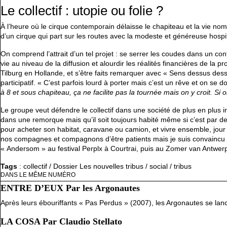
Le collectif : utopie ou folie ?
À l’heure où le cirque contemporain délaisse le chapiteau et la vie no
d’un cirque qui part sur les routes avec la modeste et généreuse hospita
On comprend l’attrait d’un tel projet : se serrer les coudes dans un cont
vie au niveau de la diffusion et alourdir les réalités financières de la p
Tilburg en Hollande, et s’être faits remarquer avec « Sens dessus dess
participatif. « C’est parfois lourd à porter mais c’est un rêve et on se 
à 8 et sous chapiteau, ça ne facilite pas la tournée mais on y croit. Si 
Le groupe veut défendre le collectif dans une société de plus en plus i
dans une remorque mais qu’il soit toujours habité même si c’est par de
pour acheter son habitat, caravane ou camion, et vivre ensemble, jour
nos compagnes et compagnons d’être patients mais je suis convaincu qu’
« Andersom » au festival Perplx à Courtrai, puis au Zomer van Antwerpe
Tags
:
collectif
/
Dossier Les nouvelles tribus
/
social
/
tribus
DANS LE MÊME NUMÉRO
ENTRE D’EUX Par les Argonautes
Après leurs ébouriffants « Pas Perdus » (2007), les Argonautes se lan
LA COSA Par Claudio Stellato