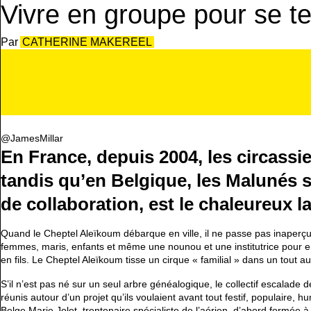
Vivre en groupe pour se t
CATHERINE MAKEREEL
@JamesMillar
En France, depuis 2004, les circassi
tandis qu’en Belgique, les Malunés s
de collaboration, est le chaleureux l
Quand le Cheptel Aleïkoum débarque en ville, il ne passe pas inaperçu.
femmes, maris, enfants et même une nounou et une institutrice pour enc
en fils. Le Cheptel Aleïkoum tisse un cirque « familial » dans un tout aut
S’il n’est pas né sur un seul arbre généalogique, le collectif escal
réunis autour d’un projet qu’ils voulaient avant tout festif, populaire,
Belge Marie Jolet, trentenaire spécialiste de l’aérien, d’abord formée à 