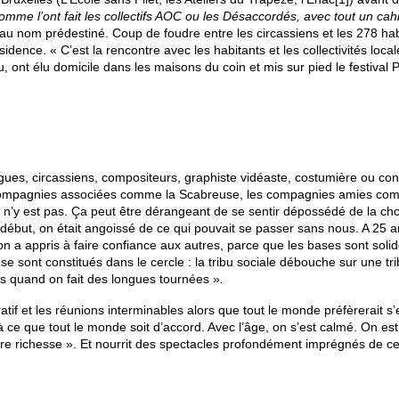
comme l’ont fait les collectifs AOC ou les Désaccordés, avec tout un cah
r au nom prédestiné. Coup de foudre entre les circassiens et les 278 habi
idence. « C’est la rencontre avec les habitants et les collectivités local
, ont élu domicile dans les maisons du coin et mis sur pied le festival 
ues, circassiens, compositeurs, graphiste vidéaste, costumière ou const
es compagnies associées comme la Scabreuse, les compagnies amies com
y est pas. Ça peut être dérangeant de se sentir dépossédé de la chos
début, on était angoissé de ce qui pouvait se passer sans nous. A 25 an
 on a appris à faire confiance aux autres, parce que les bases sont solid
 sont constitués dans le cercle : la tribu sociale débouche sur une tribu f
ts quand on fait des longues tournées »
.
tratif et les réunions interminables alors que tout le monde préfèrerait 
 ce que tout le monde soit d’accord. Avec l’âge, on s’est calmé. On es
otre richesse ». Et nourrit des spectacles profondément imprégnés de 