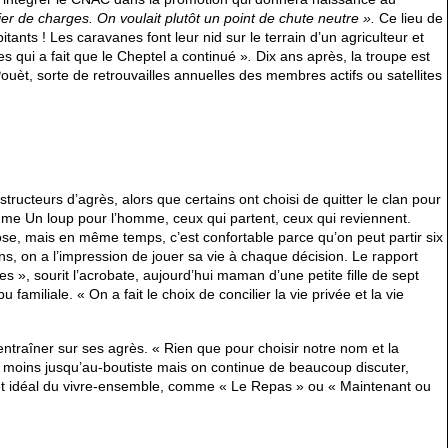
ier de charges. On voulait plutôt un point de chute neutre ».
Ce lieu de
tants ! Les caravanes font leur nid sur le terrain d’un agriculteur et
es qui a fait que le Cheptel a continué »
.
Dix ans après, la troupe est
Pouèt, sorte de retrouvailles annuelles des membres actifs ou satellites
ructeurs d’agrès, alors que certains ont choisi de quitter le clan pour
me Un loup pour l’homme, ceux qui partent, ceux qui reviennent.
e, mais en même temps, c’est confortable parce qu’on peut partir six
s, on a l’impression de jouer sa vie à chaque décision. Le rapport
es », sourit l’acrobate, aujourd’hui maman d’une petite fille de sept
amiliale. « On a fait le choix de concilier la vie privée et la vie
s’entraîner sur ses agrès. « Rien que pour choisir notre nom et la
t moins jusqu’au-boutiste mais on continue de beaucoup discuter,
cet idéal du vivre-ensemble, comme « Le Repas » ou « Maintenant ou