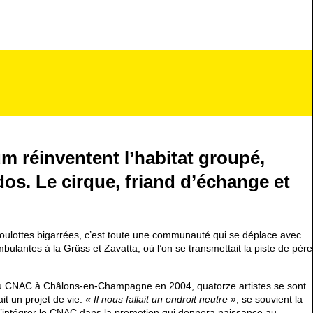
m réinventent l’habitat groupé,
os. Le cirque, friand d’échange et
 roulottes bigarrées, c’est toute une communauté qui se déplace avec
ulantes à la Grüss et Zavatta, où l’on se transmettait la piste de père
on du CNAC à Châlons-en-Champagne en 2004, quatorze artistes se sont
it un projet de vie.
« Il nous fallait un endroit neutre »
, se souvient la
d’intégrer le CNAC dans la promotion qui donnera naissance au