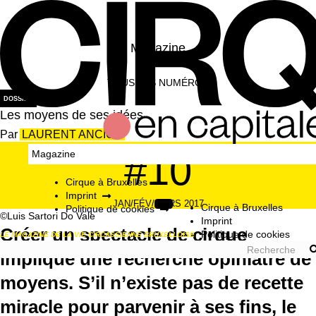
Magazine
TOUS LES NUMÉROS
DOSSIER
Les moyens de ses idées
LAURENT ANCION
#10
Magazine
Cirque à Bruxelles
Imprint
JAN/FÉV/MARS 2017
Cirque à Bruxelles
Politique de cookies
©Luis Sartori Do Vale
Imprint
Créer un spectacle de cirque
Politique de cookies
LE MAGAZINE DE LA VIE CIRCASSIENNE BRUXELLOISE
implique une recherche opiniâtre de
moyens. S’il n’existe pas de recette
miracle pour parvenir à ses fins, le