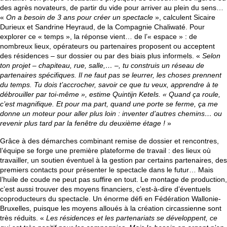
des agrès novateurs, de partir du vide pour arriver au plein du sens…
«
On a besoin de 3 ans pour créer un spectacle
», calculent Sicaire
Durieux et Sandrine Heyraud, de la Compagnie Chaliwaté. Pour
explorer ce « temps », la réponse vient… de l’« espace » : de
nombreux lieux, opérateurs ou partenaires proposent ou acceptent
des résidences – sur dossier ou par des biais plus informels. «
Selon
ton projet – chapiteau, rue, salle,… –, tu construis un réseau de
partenaires spécifiques. Il ne faut pas se leurrer, les choses prennent
du temps. Tu dois t’accrocher, savoir ce que tu veux, apprendre à te
débrouiller par toi-même », estime Quintijn Ketels. « Quand ça roule,
c’est magnifique. Et pour ma part, quand une porte se ferme, ça me
donne un moteur pour aller plus loin : inventer d’autres chemins… ou
revenir plus tard par la fenêtre du deuxième étage !
»
Grâce à des démarches combinant remise de dossier et rencontres,
l’équipe se forge une première plateforme de travail : des lieux où
travailler, un soutien éventuel à la gestion par certains partenaires, des
premiers contacts pour présenter le spectacle dans le futur… Mais
l’huile de coude ne peut pas suffire en tout. Le montage de production,
c’est aussi trouver des moyens financiers, c’est-à-dire d’éventuels
coproducteurs du spectacle. Un énorme défi en Fédération Wallonie-
Bruxelles, puisque les moyens alloués à la création circassienne sont
très réduits. «
Les résidences et les partenariats se développent, ce