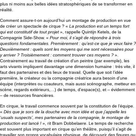
plus ni moins aux belles idées stratosphériques de se transformer en
réalité.
Comment assure-t-on aujourd’hui un montage de production en vue
de créer un spectacle de cirque ? «
La production est un temps fort
qui est constitutif de tout projet
», rappelle Quintijn Ketels, de la
Compagnie Side-Show. «
Pour moi, il s’agit de répondre à trois
questions fondamentales. Premièrement : qu’est-ce que je veux faire ?
Deuxièmement : quels sont les moyens qui me sont nécessaires pour
y arriver ? Troisièmement : comment trouver ces moyens ?
».
Contrairement au travail de création d’un peintre (par exemple), les
arts vivants impliquent davantage une dimension humaine : très vite, il
faut des partenaires et des lieux de travail. Quelle que soit l’idée
première, le créateur ou la compagnie créatrice aura besoin d’une
équipe (interprètes ou coauteurs, mais aussi scénographe, metteur en
scène, regards extérieurs,…) de temps, d’espace(s), et – évidemment
– de ressources financières.
En cirque, le travail commence souvent par la constitution de l’équipe.
«
Dès que je sors de la douche avec mon idée et que j’appelle les
‘usuals suspects’, mes partenaires de la compagnie, le montage de
production est lancé !
», rit Bram Dobbelaere. Le temps de recherche
est souvent plus important en cirque qu’en théâtre, puisqu’il s’agit de
travailler son propre vocabulaire physique, de découvrir des figures ou