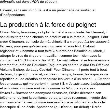
débrouille est dans l’ADN du cirque
».
L’avenir, sans aucun doute, est à un panachage de soutien et
d’indépendance.
La production à la force du poignet
Olivier Melis, ferronnier, sait plier le métal à sa volonté. Visiblement, il
sait aussi forger son chemin de production à la force du poignet. Pour
créer Clinamen, son solo de mât chinois, il a «
un peu fait les choses à
l’envers, pour peu qu’elles aient un sens
», sourit-t-il. D’abord
régisseur et « homme à tout faire » auprès des Baladins du Miroir, il
attrape le virus du cirque en travaillant comme technicien avec la
compagnie Circ’Ombelico dès 2011. Le mât l’attire : il se forme ensuite
librement auprès de Foucauld Falguerolles et crée le duo On-Off avec
Violaine Bishop, de Lady Cocktail. Pour Clinamen, il porte tout à bout
de bras, forge son matériel, se crée du temps, trouve des espaces de
répétition ou de création et découvre les vertus d’un réseau. «
Ce sont
les rencontres qui me portent
», lance-t-il. «
Je suis assez indépendant
et je voulais tout faire tout seul comme un têtu, mais ça a ses
limites !
» Bravant son anonymat circassien, Olivier décroche son
téléphone, obtient la confiance de partenaires reconnus, invente des
solutions alternatives, comme une résidence artistique dans la salle
inoccupée d’une école. Apothéose (qui n’est qu’un début) : il crée