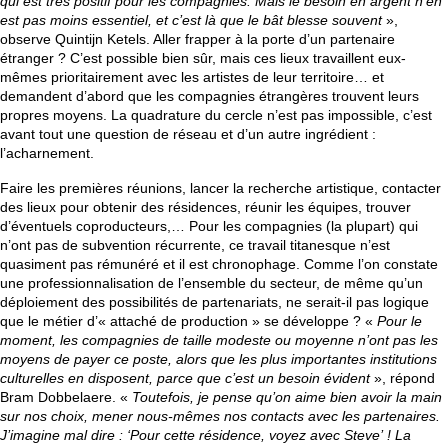
qui est très positif pour les compagnies. Mais le besoin en argent n’en
est pas moins essentiel, et c’est là que le bât blesse souvent
»,
observe Quintijn Ketels. Aller frapper à la porte d’un partenaire
étranger ? C’est possible bien sûr, mais ces lieux travaillent eux-
mêmes prioritairement avec les artistes de leur territoire… et
demandent d’abord que les compagnies étrangères trouvent leurs
propres moyens. La quadrature du cercle n’est pas impossible, c’est
avant tout une question de réseau et d’un autre ingrédient :
l’acharnement.
Faire les premières réunions, lancer la recherche artistique, contacter
des lieux pour obtenir des résidences, réunir les équipes, trouver
d’éventuels coproducteurs,… Pour les compagnies (la plupart) qui
n’ont pas de subvention récurrente, ce travail titanesque n’est
quasiment pas rémunéré et il est chronophage. Comme l’on constate
une professionnalisation de l’ensemble du secteur, de même qu’un
déploiement des possibilités de partenariats, ne serait-il pas logique
que le métier d’« attaché de production » se développe ? «
Pour le
moment, les compagnies de taille modeste ou moyenne n’ont pas les
moyens de payer ce poste, alors que les plus importantes institutions
culturelles en disposent, parce que c’est un besoin évident
», répond
Bram Dobbelaere. «
Toutefois, je pense qu’on aime bien avoir la main
sur nos choix, mener nous-mêmes nos contacts avec les partenaires.
J’imagine mal dire : ‘Pour cette résidence, voyez avec Steve’ ! La