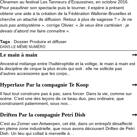
Clinamen au festival Les Tanneurs d’Ecaussines, en octobre 2016.
Pour peaufiner son spectacle puis le tourner, il espère à présent
obtenir une aide à la création de la Fédération Wallonie-Bruxelles et
cherche un attaché de diffusion. Retour à plus de sagesse ? «
Je ne
suis pas antisystème
», corrige Olivier. «
Je veux être cartésien : je
devais d’abord me faire connaître
».
Tags
:
Dossier Produire et diffuser
DANS LE MÊME NUMÉRO
Le main à main
Ancestral mélange entre l’haltérophilie et la voltige, le main à main est
la discipline de cirque la plus écolo qui soit : elle ne sollicite pas
d’autres accessoires que les corps...
Hyperlaxe Par la compagnie Te Koop
Il faut tout construire pas à pas, sans forcer. Dans la vie, comme sur
scène. C’est une des leçons de ce beau duo, peu ordinaire, que
construisent patiemment, sous nos…
Driften Par la compagnie Petri Dish
C’est au Zomer van Antwerpen, cet été, dans un entrepôt désaffecté
en pleine zone industrielle, que nous avons découvert Driften de Petri
Dish. Un lieu qui collait à merveille à…