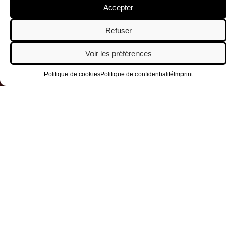
Accepter
Refuser
Voir les préférences
Politique de cookies
Politique de confidentialité
Imprint
La « dame loyale » des Halles de
Schaerbeek s’apprête à tirer sa