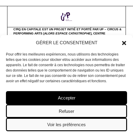
C!RQ EN CAPITALE EST UN PROJET INITIÉ ET PORTÉ PAR UP – CIRCUS &
PERFORMING ARTS [
ALORS ESPACE CATASTROPHE
],
CENTRE
INTERNATIONAL DE CRÉATION DES ARTS DU CIRQUE
GÉRER LE CONSENTEMENT
A PROPOS
Pour offrir les meilleures expériences, nous utilisons des technologies
telles que les cookies pour stocker et/ou accéder aux informations des
appareils. Le fait de consentir à ces technologies nous permettra de traiter
des données telles que le comportement de navigation ou les ID uniques
sur ce site. Le fait de ne pas consentir ou de retirer son consentement peut
©
UP – Circus & Performing Arts
2018
avoir un effet négatif sur certaines caractéristiques et fonctions.
Politique de confidentialité
un site réalisé en collaboration avec
Cobea Coop
Accepter
Refuser
Voir les préférences