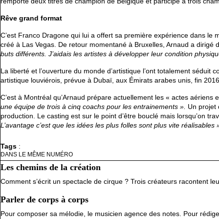
remporté deux titres de champion de Belgique et participé à trois ch
Rêve grand format
C’est Franco Dragone qui lui a offert sa première expérience dans l
créé à Las Vegas. De retour momentané à Bruxelles, Arnaud a dirigé 
buts différents. J’aidais les artistes à développer leur condition physiqu
La liberté et l’ouverture du monde d’artistique l’ont totalement séduit c
artistique louviérois, prévue à Dubaï, aux Émirats arabes unis, fin 2016
C’est à Montréal qu’Arnaud prépare actuellement les « actes aériens et
une équipe de trois à cinq coachs pour les entrainements ».
Un projet
production. Le casting est sur le point d’être bouclé mais lorsqu’on trav
L’avantage c’est que les idées les plus folles sont plus vite réalisables 
Tags
:
DANS LE MÊME NUMÉRO
Les chemins de la création
Comment s’écrit un spectacle de cirque ? Trois créateurs racontent leu
Parler de corps à corps
Pour composer sa mélodie, le musicien agence des notes. Pour rédiger