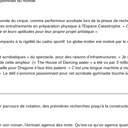
ampionnats du monde.
e monde du cirque, comme performeur acrobate lors de la phase de rec
des entraînements en préparation physique à l’Espace Catastrophe.
« 
e et leurs aptitudes pour leur propre projet artistique ».
omparés à la rigidité du cadre sportif. Le globe-trotter est motivé par l
.
 acrobatiques » du spectacle, pour des raisons d’infrastructures.
« Je 
 de cette ampleur (« The House of Dancing water » a été vu par 3 milli
aille pour Dragone il faut être patient.
« C’est une longue machine à met
».
Le défi s’annonce passionnant pour cet acrobate-gymnaste touche-à-
r parcours de création, des premières recherches jusqu’à la constructio
 son roman, l’écrivain agence des mots. Qu’est-ce qu’on agence quand