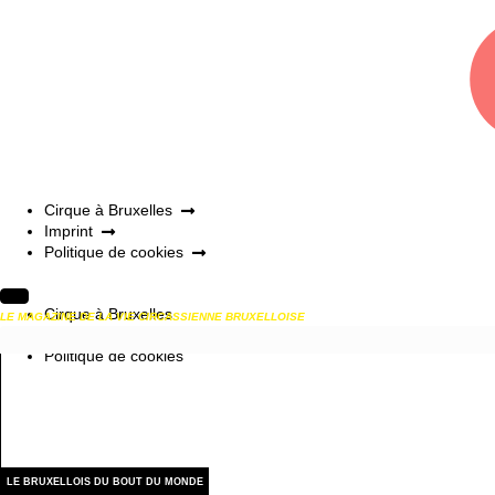
Cirque à Bruxelles
Imprint
Politique de cookies
Cirque à Bruxelles
LE MAGAZINE DE LA VIE CIRCASSIENNE BRUXELLOISE
Imprint
Politique de cookies
LE BRUXELLOIS DU BOUT DU MONDE