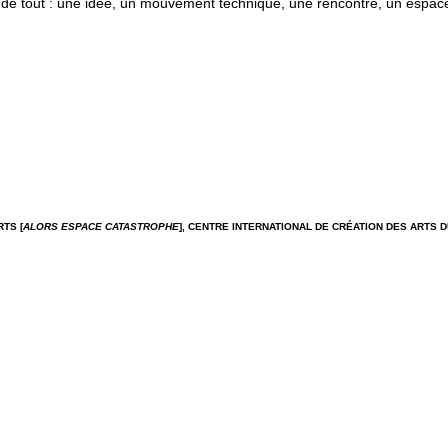
e de tout : une idée, un mouvement technique, une rencontre, un espace
RTS [
ALORS ESPACE CATASTROPHE
],
CENTRE INTERNATIONAL DE CRÉATION DES ARTS D