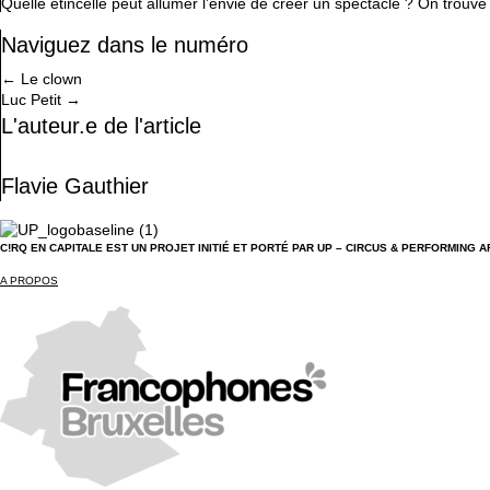
Quelle étincelle peut allumer l’envie de créer un spectacle ? On trouv
Naviguez dans le numéro
Posts
← Le clown
Luc Petit →
navigation
L'auteur.e de l'article
Flavie Gauthier
C!RQ EN CAPITALE EST UN PROJET INITIÉ ET PORTÉ PAR UP – CIRCUS & PERFORMING A
A PROPOS