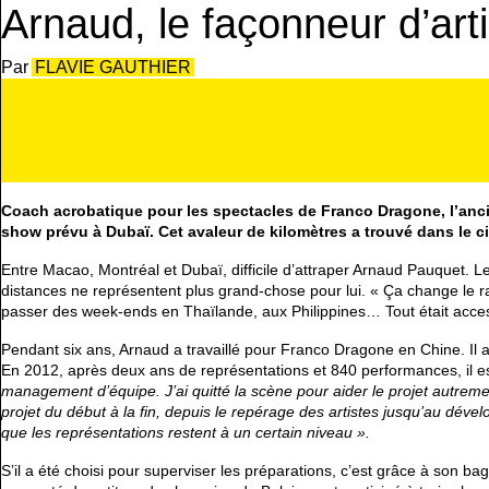
Arnaud, le façonneur d’art
FLAVIE GAUTHIER
Coach acrobatique pour les spectacles de Franco Dragone, l’anci
show prévu à Dubaï. Cet avaleur de kilomètres a trouvé dans le ci
Entre Macao, Montréal et Dubaï, difficile d’attraper Arnaud Pauquet. 
distances ne représentent plus grand-chose pour lui. « Ça change le r
passer des week-ends en Thaïlande, aux Philippines… Tout était acces
Pendant six ans, Arnaud a travaillé pour Franco Dragone en Chine. I
En 2012, après deux ans de représentations et 840 performances, il e
management d’équipe. J’ai quitté la scène pour aider le projet autrement
projet du début à la fin, depuis le repérage des artistes jusqu’au déve
que les représentations restent à un certain niveau ».
S’il a été choisi pour superviser les préparations, c’est grâce à son b