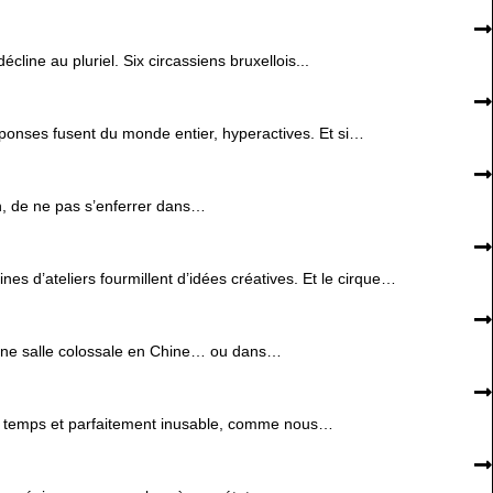
cline au pluriel. Six circassiens bruxellois...
éponses fusent du monde entier, hyperactives. Et si…
on, de ne pas s’enferrer dans…
es d’ateliers fourmillent d’idées créatives. Et le cirque…
ns une salle colossale en Chine… ou dans…
des temps et parfaitement inusable, comme nous…