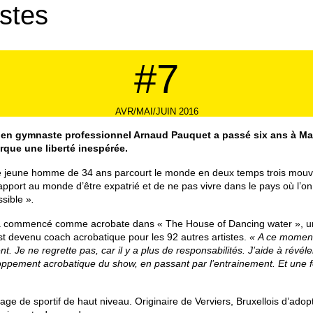
istes
#7
AVR/MAI/JUIN 2016
en gymnaste professionnel Arnaud Pauquet a passé six ans à Maca
rque une liberté inespérée.
Le jeune homme de 34 ans parcourt le monde en deux temps trois mouveme
apport au monde d’être expatrié et de ne pas vivre dans le pays où l’o
sible »
.
l a commencé comme acrobate dans « The House of Dancing water », un
st devenu coach acrobatique pour les 92 autres artistes.
« A ce moment-
. Je ne regrette pas, car il y a plus de responsabilités.
J’aide à révéle
loppement acrobatique du show, en passant par l’entrainement. Et une fo
agage de sportif de haut niveau. Originaire de Verviers, Bruxellois d’ad