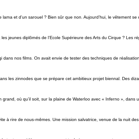
e lama et d’un sarouel ? Bien sûr que non. Aujourd’hui, le vêtement se dé
t les jeunes diplômés de l’Ecole Supérieure des Arts du Cirque ? Les r
 dans nos films. On avait envie de tester des techniques de réalisati
dans les zinnodes que se prépare cet ambitieux projet biennal. Des dizain
en grand, où qu’il soit, sur la plaine de Waterloo avec « Inferno », da
nvite à rire de nous-mêmes. Une mission salvatrice, venue de la nuit 