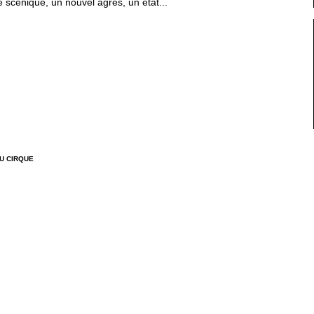
 scénique, un nouvel agrès, un état...
U CIRQUE