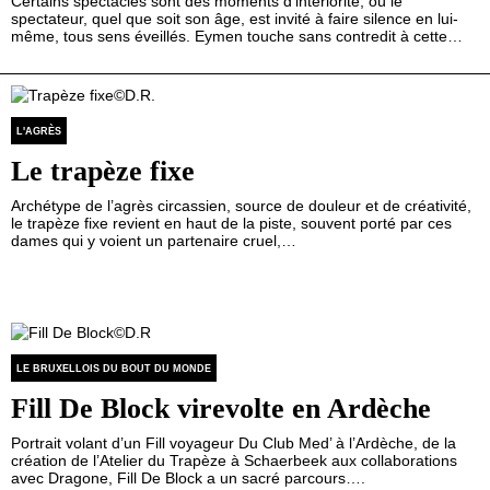
Certains spectacles sont des moments d’intériorité, où le
spectateur, quel que soit son âge, est invité à faire silence en lui-
même, tous sens éveillés. Eymen touche sans contredit à cette…
L'AGRÈS
Le trapèze fixe
Archétype de l’agrès circassien, source de douleur et de créativité,
le trapèze fixe revient en haut de la piste, souvent porté par ces
dames qui y voient un partenaire cruel,…
LE BRUXELLOIS DU BOUT DU MONDE
Fill De Block virevolte en Ardèche
Portrait volant d’un Fill voyageur Du Club Med’ à l’Ardèche, de la
création de l’Atelier du Trapèze à Schaerbeek aux collaborations
avec Dragone, Fill De Block a un sacré parcours….