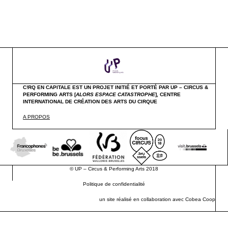
C!RQ EN CAPITALE EST UN PROJET INITIÉ ET PORTÉ PAR UP – CIRCUS &
PERFORMING ARTS [
ALORS ESPACE CATASTROPHE
],
CENTRE
INTERNATIONAL DE CRÉATION DES ARTS DU CIRQUE
A PROPOS
©
UP – Circus & Performing Arts
2018
Politique de confidentialité
un site réalisé en collaboration avec
Cobea Coop