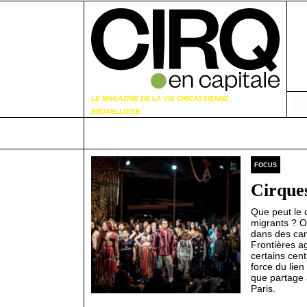
LE MAGAZINE DE LA VIE CIRCASSIENNE
BRUXELLOISE
FOCUS
Cirques
Que peut le c
migrants ? O
dans des cam
Frontières ag
certains centr
force du lien
que partage 
Paris.