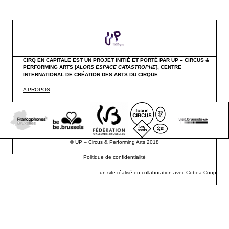
C!RQ EN CAPITALE EST UN PROJET INITIÉ ET PORTÉ PAR UP – CIRCUS &
PERFORMING ARTS [
ALORS ESPACE CATASTROPHE
],
CENTRE
INTERNATIONAL DE CRÉATION DES ARTS DU CIRQUE
A PROPOS
©
UP – Circus & Performing Arts
2018
Politique de confidentialité
un site réalisé en collaboration avec
Cobea Coop