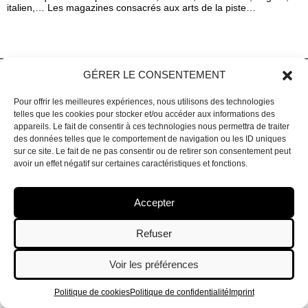
italien,… Les magazines consacrés aux arts de la piste…
GÉRER LE CONSENTEMENT
Pour offrir les meilleures expériences, nous utilisons des technologies
C!RQ EN CAPITALE EST UN PROJET INITIÉ ET PORTÉ PAR UP – CIRCUS &
telles que les cookies pour stocker et/ou accéder aux informations des
PERFORMING ARTS [
ALORS ESPACE CATASTROPHE
],
CENTRE
appareils. Le fait de consentir à ces technologies nous permettra de traiter
INTERNATIONAL DE CRÉATION DES ARTS DU CIRQUE
des données telles que le comportement de navigation ou les ID uniques
sur ce site. Le fait de ne pas consentir ou de retirer son consentement peut
A PROPOS
avoir un effet négatif sur certaines caractéristiques et fonctions.
Accepter
©
UP – Circus & Performing Arts
2018
Refuser
Politique de confidentialité
Voir les préférences
un site réalisé en collaboration avec
Cobea Coop
Politique de cookies
Politique de confidentialité
Imprint